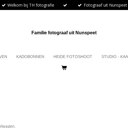
Welkom bij TH fotografie
Fotograaf uit Nunspeet
Familie fotograaf uit Nunspeet
EVEN
KADOBONNEN
HEIDE FOTOSHOOT
STUDIO - K
kelwagen.