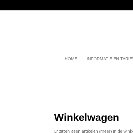
Ga
direct
naar
de
hoofdinhoud
HOME
INFORMATIE EN TARI
Winkelwagen
Er zitten geen artikelen (meer) in de win