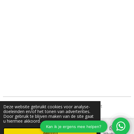
TH Fotografie- jouw familie fotograaf uit Nunspeet
Deze website gebruikt cookies voor analyse-
doeleinden en/of het tonen van advertenties.
Door gebruik te blijven maken van de site gaat
u hiermee akkoord.
Akkoord
E-mailadres
Instagram
WhatsApp