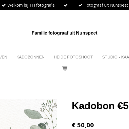
Welkom bij TH fotografie
Fotograaf uit Nunspeet
Familie fotograaf uit Nunspeet
EVEN
KADOBONNEN
HEIDE FOTOSHOOT
STUDIO - K
Kadobon €5
€ 50,00