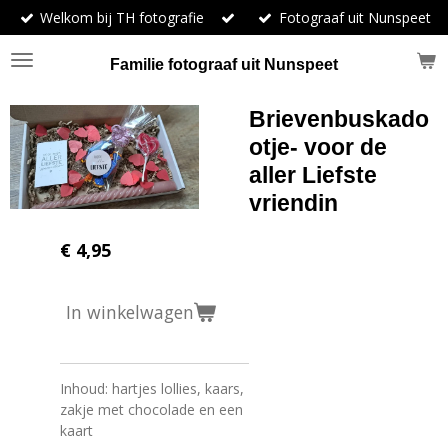
Welkom bij TH fotografie
Fotograaf uit Nunspeet
Ga
direct
naar
Familie fotograaf uit Nunspeet
de
hoofdinhoud
Brievenbuskado
otje- voor de
aller Liefste
vriendin
€ 4,95
In winkelwagen
Inhoud: hartjes lollies, kaars,
zakje met chocolade en een
kaart