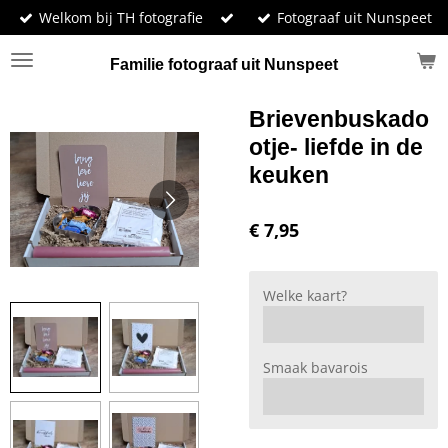
Welkom bij TH fotografie
Fotograaf uit Nunspeet
Ga
direct
naar
Familie fotograaf uit Nunspeet
de
hoofdinhoud
Brievenbuskado
otje- liefde in de
keuken
€ 7,95
Welke kaart?
Smaak bavarois