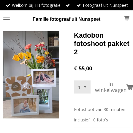
Welkom bij TH fotografie
Fotograaf uit Nunspeet
Ga
direct
naar
Familie fotograaf uit Nunspeet
de
hoofdinhoud
Kadobon
fotoshoot pakket
2
€ 55,00
In
winkelwagen
Fotoshoot van 30 minuten
Inclusief 10 foto's