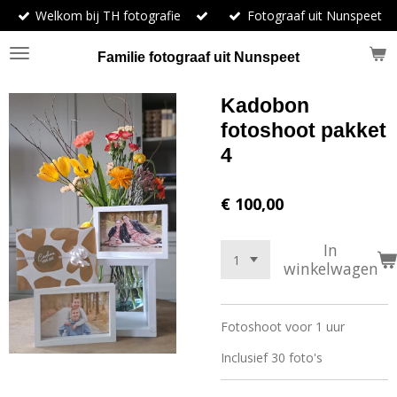
Welkom bij TH fotografie
Fotograaf uit Nunspeet
Ga
direct
naar
Familie fotograaf uit Nunspeet
de
hoofdinhoud
Kadobon
fotoshoot pakket
4
€ 100,00
In
winkelwagen
Fotoshoot voor 1 uur
Inclusief 30 foto's