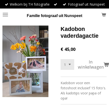
Welkom bij TH fotografie
Fotograaf uit Nunspeet
Ga
direct
naar
Familie fotograaf uit Nunspeet
de
hoofdinhoud
Kadobon
vaderdagactie
€ 45,00
In
winkelwagen
Kadobon voor een
fotoshoot inclusief 15 foto's.
Als kadotips voor papa of
opa!