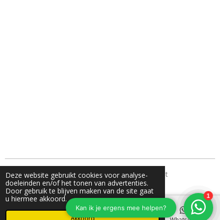
TH Fotografie- jouw familie fotograaf uit Nunspeet
Deze website gebruikt cookies voor analyse-
doeleinden en/of het tonen van advertenties.
Door gebruik te blijven maken van de site gaat
u hiermee akkoord.
Akkoord
E-mailadres
Instagram
WhatsApp