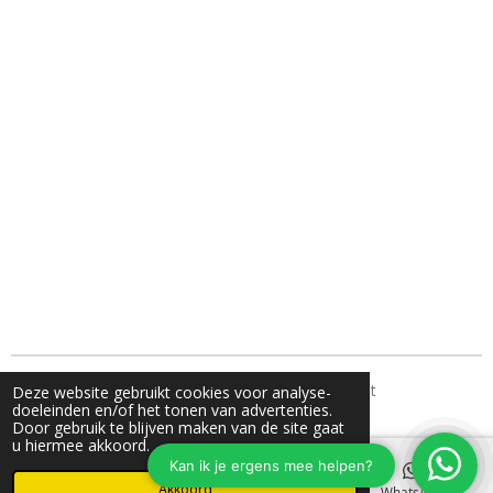
TH Fotografie- jouw familie fotograaf uit Nunspeet
Deze website gebruikt cookies voor analyse-
doeleinden en/of het tonen van advertenties.
Door gebruik te blijven maken van de site gaat
u hiermee akkoord.
Akkoord
E-mailadres
Instagram
WhatsApp