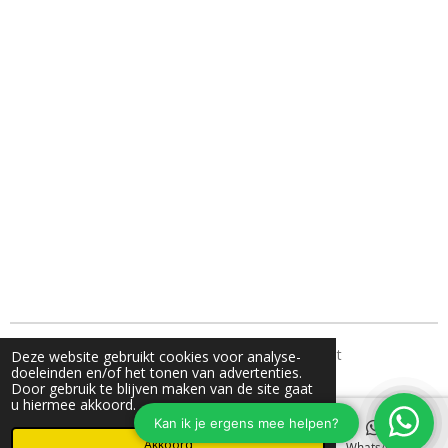
TH Fotografie- jouw familie fotograaf uit Nunspeet
Deze website gebruikt cookies voor analyse-
doeleinden en/of het tonen van advertenties.
Door gebruik te blijven maken van de site gaat
u hiermee akkoord.
Akkoord
E-mailadres
Instagram
WhatsApp