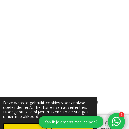
TH Fotografie- jouw familie fotograaf uit Nunspeet
Deze website gebruikt cookies voor analyse-
doeleinden en/of het tonen van advertenties.
Door gebruik te blijven maken van de site gaat
u hiermee akkoord.
Akkoord
E-mailadres
Instagram
WhatsApp