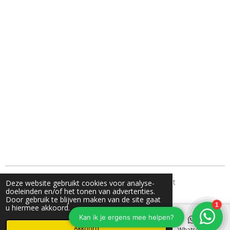
TH Fotografie- jouw familie fotograaf uit Nunspeet
Deze website gebruikt cookies voor analyse-
doeleinden en/of het tonen van advertenties.
Door gebruik te blijven maken van de site gaat
u hiermee akkoord.
Akkoord
E-mailadres
Instagram
WhatsApp