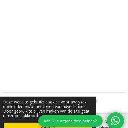
TH Fotografie- jouw familie fotograaf uit Nunspeet
Deze website gebruikt cookies voor analyse-
doeleinden en/of het tonen van advertenties.
Door gebruik te blijven maken van de site gaat
u hiermee akkoord.
Akkoord
E-mailadres
Instagram
WhatsApp