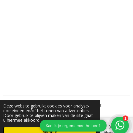
TH Fotografie- jouw familie fotograaf uit Nunspeet
Deze website gebruikt cookies voor analyse-
doeleinden en/of het tonen van advertenties.
Door gebruik te blijven maken van de site gaat
u hiermee akkoord.
Akkoord
E-mailadres
Instagram
WhatsApp