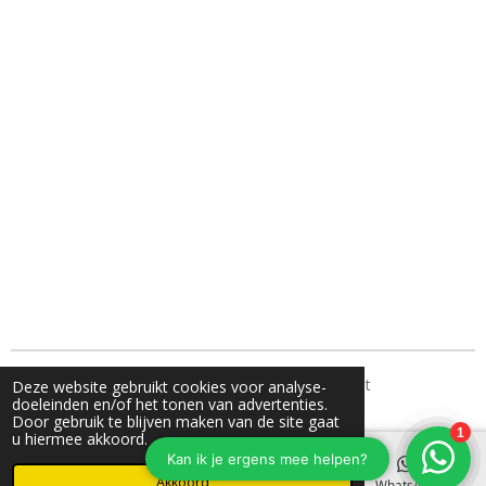
TH Fotografie- jouw familie fotograaf uit Nunspeet
Deze website gebruikt cookies voor analyse-
doeleinden en/of het tonen van advertenties.
Door gebruik te blijven maken van de site gaat
u hiermee akkoord.
Akkoord
E-mailadres
Instagram
WhatsApp